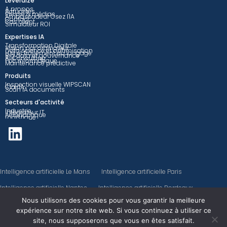
Leveraize
A propos
Actualités
Presse & médias
Ambassadeur Osez l'IA
Contact
Cas client
Simulateur ROI
Expertises IA
Transformation Digitale
Vision par ordinateur
Data science et optimisation
LLM et traitement du langage
Big data et gouvernance
AI Consulting
Poc informatique
Maintenance prédictive
Produits
Inspection visuelle WIPSCAN
ClairIA
Scan IA documents
Secteurs d'activité
Industrie
Intégrateur IT
Aéronautique
Logistique
Intelligence artificielle Le Mans
Intelligence artificielle Paris
Intelligence artificielle Nantes
Intelligence artificielle Bordeaux
Nous utilisons des cookies pour vous garantir la meilleure
Intelligence artificielle Rennes
expérience sur notre site web. Si vous continuez à utiliser ce
©LEVERAIZE SAS, Tout droit réservé
site, nous supposerons que vous en êtes satisfait.