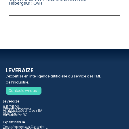
Hébergeur : OVH
LEVERAIZE
L’expertise en intelligence artificielle au service des PME
de l’industrie.
Contactez-nous !
Leveraize
A propos
Actualités
Presse & médias
Ambassadeur Osez l'IA
Contact
Cas client
Simulateur ROI
Expertises IA
Transformation Digitale
Vision par ordinateur