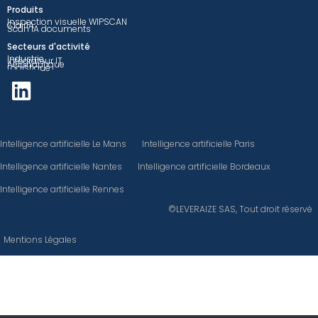
Produits
Inspection visuelle WIPSCAN
ClairIA
Scan IA documents
Secteurs d'activité
Industrie
Intégrateur IT
Aéronautique
Logistique
Intelligence artificielle Le Mans
Intelligence artificielle Paris
Intelligence artificielle Nantes
Intelligence artificielle Bordeaux
Intelligence artificielle Rennes
©LEVERAIZE SAS, Tout droit réservé
Mentions Légales